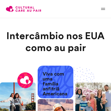
Intercâmbio nos EUA
como au pair
Viva com
uma
família
anfitriã
Americana