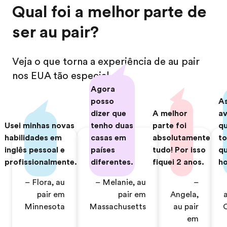
Qual foi a melhor parte de
ser au pair?
Veja o que torna a experiência de au pair
nos EUA tão especial
Agora
posso
A
dizer que
A melhor
a
Usei minhas novas
tenho duas
parte foi
q
habilidades em
casas em
absolutamente
t
inglês pessoal e
países
tudo! Por isso
q
profissionalmente.
diferentes.
fiquei 2 anos.
ho
– Flora, au
– Melanie, au
–
pair em
pair em
Angela,
Minnesota
Massachusetts
au pair
C
em