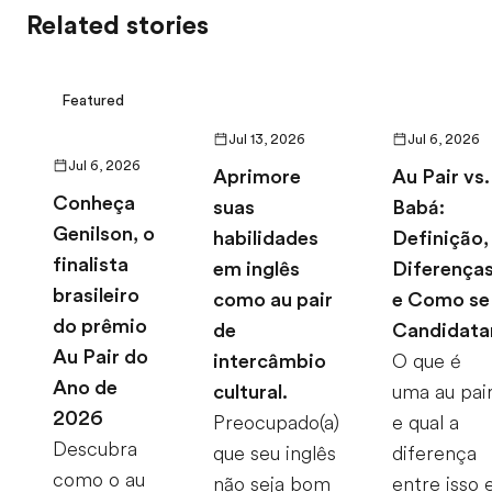
Related stories
Featured
Jul 13, 2026
Jul 6, 2026
Jul 6, 2026
Aprimore
Au Pair vs.
Conheça
suas
Babá:
Genilson, o
habilidades
Definição,
finalista
em inglês
Diferença
brasileiro
como au pair
e Como se
do prêmio
de
Candidata
Au Pair do
intercâmbio
O que é
Ano de
cultural.
uma au pai
2026
Preocupado(a)
e qual a
Descubra
que seu inglês
diferença
como o au
não seja bom
entre isso 