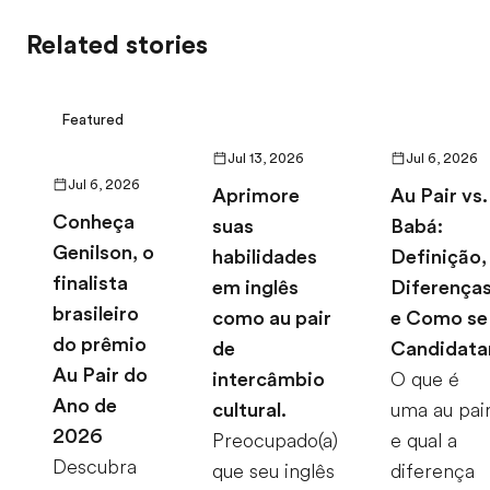
Related stories
Featured
Jul 13, 2026
Jul 6, 2026
Jul 6, 2026
Aprimore
Au Pair vs.
Conheça
suas
Babá:
Genilson, o
habilidades
Definição,
finalista
em inglês
Diferença
brasileiro
como au pair
e Como se
do prêmio
de
Candidata
Au Pair do
intercâmbio
O que é
Ano de
cultural.
uma au pai
2026
Preocupado(a)
e qual a
Descubra
que seu inglês
diferença