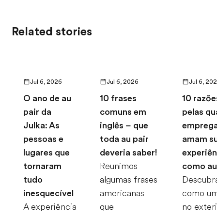
Related stories
Jul 6, 2026
Jul 6, 2026
Jul 6, 20
O ano de au
10 frases
10 razõe
pair da
comuns em
pelas qu
Julka: As
inglês – que
emprega
pessoas e
toda au pair
amam s
lugares que
deveria saber!
experiên
tornaram
Reunimos
como au
tudo
algumas frases
Descubr
inesquecível
americanas
como um
A experiência
que
no exter