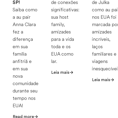
SP!
de conexões
de Julka
Saiba como
significativas:
como au pai
a au pair
sua host
nos EUA foi
Anna Clara
family,
marcada po
fez a
amizades
amizades
diferença
para a vida
incríveis,
em sua
toda e os
laços
família
EUA como
familiares e
anfitriã e
lar.
viagens
em sua
inesquecívei
Leia mais
nova
Leia mais
comunidade
durante seu
tempo nos
EUA!
Read more