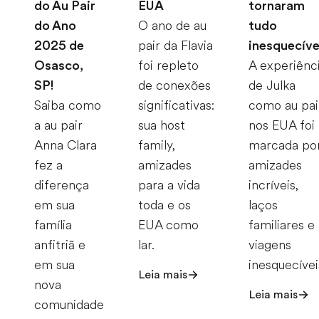
do Au Pair
EUA
tornaram
do Ano
O ano de au
tudo
2025 de
pair da Flavia
inesquecíve
Osasco,
foi repleto
A experiênc
SP!
de conexões
de Julka
Saiba como
significativas:
como au pai
a au pair
sua host
nos EUA foi
Anna Clara
family,
marcada po
fez a
amizades
amizades
diferença
para a vida
incríveis,
em sua
toda e os
laços
família
EUA como
familiares e
anfitriã e
lar.
viagens
em sua
inesquecívei
Leia mais
nova
Leia mais
comunidade